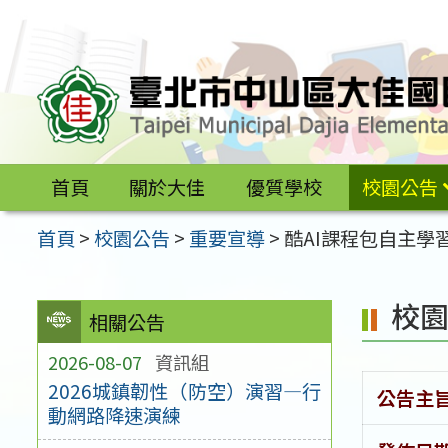
跳
至
主
要
內
容
首頁
關於大佳
優質學校
校園公告
區
首頁
>
校園公告
>
重要宣導
>
酷AI課程包自主學
校
相關公告
2026-08-07
資訊組
2026城鎮韌性（防空）演習—行
公告主
動網路降速演練