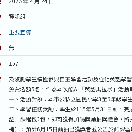
期
2026 年 4 月 24 日
位
資訊組
別
重要宣導
級
無
數
157
容
為激勵學生積極參與自主學習活動及強化英語學習
免費名額5名，作為本次酷AI「英語馬拉松」活
一、活動對象：本市公私立國民小學3至6年級學
二、學習任務獎勵：學生於115年5月31日前，完
語」課程包2包，即可獲得加碼獎勵抽獎機會，將
補），預計6月15日前抽出獲獎者並公告於酷課