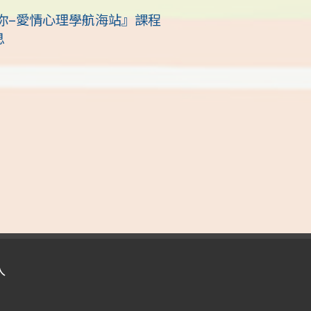
你–愛情心理學航海站』課程
息
入