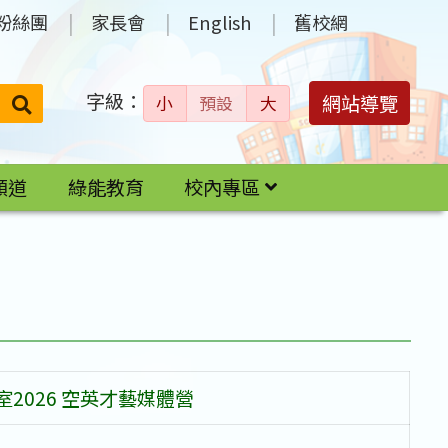
粉絲團
家長會
English
舊校網
字級：
送出
網站導覽
小
預設
大
搜
尋：
頻道
綠能教育
校內專區
營
2026 空英才藝媒體營