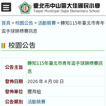
跳
至
選
單
主
首頁
>
校園公告
>
活動競賽
>
轉知115年臺北市青年
要
盃手球錦標賽訊息
內
校園公告
容
區
轉知115年臺北市青年盃手球錦標賽訊
公告主旨
息
發佈日期
2026 年 4 月 08 日
發佈單位
體育組
公告類別
活動競賽