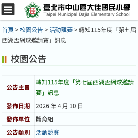
跳
至
選
單
主
首頁
>
校園公告
>
活動競賽
>
轉知115年度「第七屆
要
西湖盃網球邀請賽」訊息
內
校園公告
容
區
轉知115年度「第七屆西湖盃網球邀請
公告主旨
賽」訊息
發佈日期
2026 年 4 月 10 日
發佈單位
體育組
公告類別
活動競賽