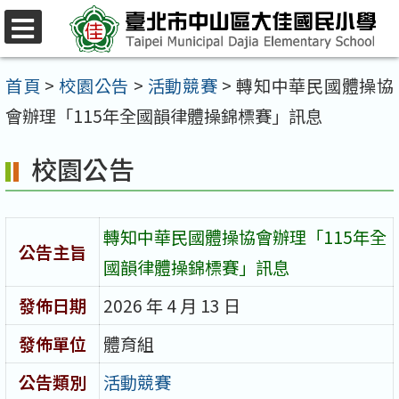
跳
至
選
單
主
首頁
>
校園公告
>
活動競賽
>
轉知中華民國體操協
要
會辦理「115年全國韻律體操錦標賽」訊息
內
校園公告
容
區
轉知中華民國體操協會辦理「115年全
公告主旨
國韻律體操錦標賽」訊息
發佈日期
2026 年 4 月 13 日
發佈單位
體育組
公告類別
活動競賽