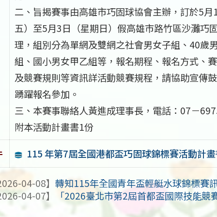
二、旨揭賽事由高雄市巧固球協會主辦，訂於5月
五）至5月3日（星期日）假高雄市路竹區沙灘巧
理，組別分為單網及雙網之社會男女子組、40歲
組、國小男女甲乙組等，報名期程、報名方式、賽
及競賽規則等資訊詳活動競賽規程，請協助宣傳鼓
踴躍報名參加。
三、本賽事聯絡人黃進成理事長，電話：07－697
附本活動計畫書1份
115 年第7屆全國港都盃巧固球錦標賽活動計畫
件
026-04-08】
轉知115年全國青年盃輕艇水球錦標賽
026-04-07】
「2026臺北市第2屆首都盃國際技能競賽（2026 T