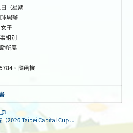
1日（星期
固球場辦
男女子
事組別
勵所屬
5784。隨函檢
書
訊息
aipei Capital Cup ...