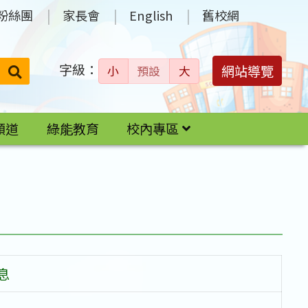
粉絲團
家長會
English
舊校網
字級：
送出
網站導覽
小
預設
大
搜
尋：
頻道
綠能教育
校內專區
息