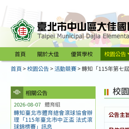
跳
至
主
要
內
容
首頁
關於大佳
優質學校
校園公告
區
首頁
>
校園公告
>
活動競賽
>
轉知「115年第七
校
相關公告
2026-08-07
體育組
轉知臺北市體育總會滾球協會辦
公告主
理「115年臺北市中正盃 法式滾
球錦標賽」訊息