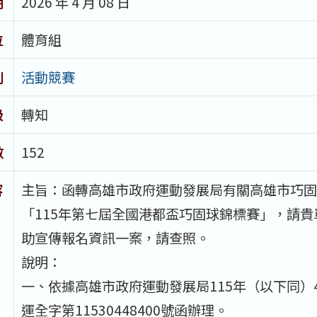
期
2026 年 4 月 08 日
位
體育組
別
活動競賽
級
轉知
數
152
容
主旨：函轉高雄市政府運動發展局有關高雄市巧固
「115年第七屆全國港都盃巧固球錦標賽」，請貴
助宣傳報名資訊一案，請查照。
說明：
一、依據高雄市政府運動發展局115年（以下同）
運全字第11530448400號函辦理。