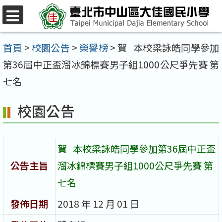
跳
至
選
單
主
首頁
>
校園公告
>
榮譽榜
>
賀 本校梁詠皓同學參加
要
第36屆中正盃溜冰錦標賽男子組1000公尺爭先賽 第
內
七名
容
校園公告
區
賀 本校梁詠皓同學參加第36屆中正盃
公告主旨
溜冰錦標賽男子組1000公尺爭先賽 第
七名
發佈日期
2018 年 12 月 01 日