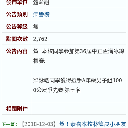
發佈單位
體育組
公告類別
榮譽榜
公告等級
無
點閱次數
2,762
公告內容
賀 本校同學參加第36屆中正盃溜冰錦
標賽:
梁詠皓同學獲得選手A年級男子組100
0公尺爭先賽 第七名
相關附件
【2018-12-03】
賀！恭喜本校林煒晟小朋友