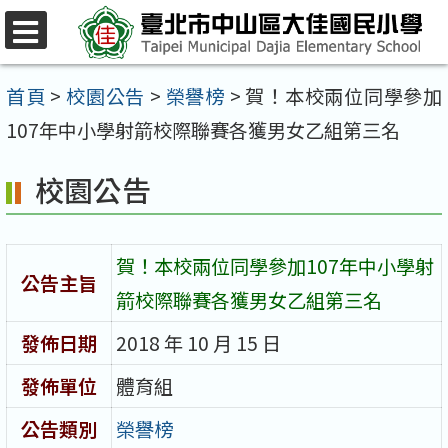
跳
至
選
單
主
首頁
>
校園公告
>
榮譽榜
>
賀！本校兩位同學參加
要
107年中小學射箭校際聯賽各獲男女乙組第三名
內
校園公告
容
區
賀！本校兩位同學參加107年中小學射
公告主旨
箭校際聯賽各獲男女乙組第三名
發佈日期
2018 年 10 月 15 日
發佈單位
體育組
公告類別
榮譽榜