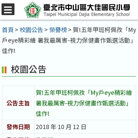
跳
至
選
單
主
首頁
>
校園公告
>
榮譽榜
>
賀!五年甲班柯佩孜「My
要
戶eye精彩繪 暑我最厲害-視力保健畫作甄選活動」
內
佳作!
容
校園公告
區
賀!五年甲班柯佩孜「My戶eye精彩繪
公告主旨
暑我最厲害-視力保健畫作甄選活動」
佳作!
發佈日期
2018 年 10 月 12 日