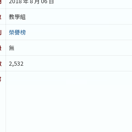
期
2018 年 8 月 06 日
位
教學組
別
榮譽榜
級
無
數
2,532
容