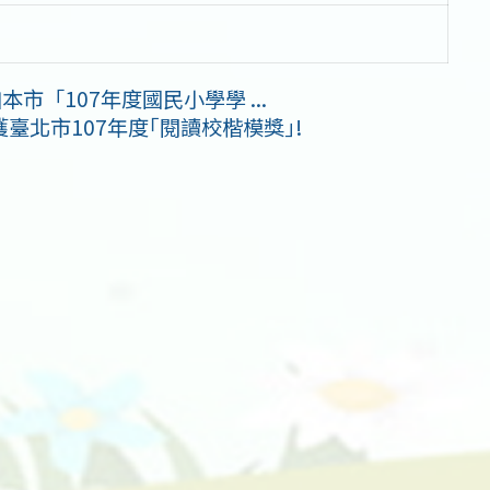
市「107年度國民小學學 ...
北市107年度｢閱讀校楷模獎｣!