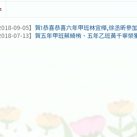
件
018-09-05】
賀!恭喜恭喜六年甲班林宜樺,徐丞昕參加本
018-07-13】
賀五年甲班蔡綺栯、五年乙班黃千寧榮獲臺