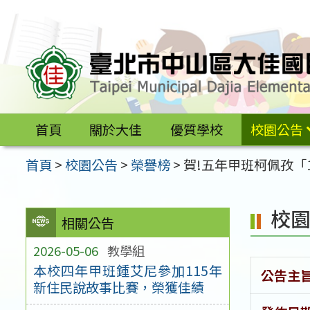
跳
至
主
要
內
容
首頁
關於大佳
優質學校
校園公告
區
首頁
>
校園公告
>
榮譽榜
>
賀!五年甲班柯佩孜「
校
相關公告
2026-05-06
教學組
本校四年甲班鍾艾尼參加115年
公告主
新住民說故事比賽，榮獲佳績