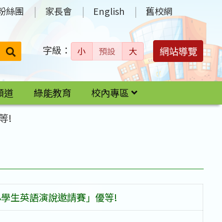
粉絲團
家長會
English
舊校網
字級：
送出
網站導覽
小
預設
大
搜
尋：
頻道
綠能教育
校內專區
等!
小學生英語演說邀請賽」優等!