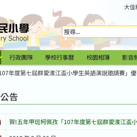
大佳
行政團隊
學校行事曆
校園相簿
影音
107年度第七屆群愛濱江盃小學生英語演說邀請賽」優
園公告
旨
賀!五年甲班柯佩孜「107年度第七屆群愛濱江盃