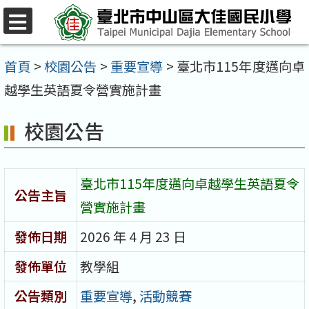
跳
至
選
單
主
首頁
>
校園公告
>
重要宣導
>
臺北市115年度邁向卓
要
越學生英語夏令營實施計畫
內
校園公告
容
區
臺北市115年度邁向卓越學生英語夏令
公告主旨
營實施計畫
發佈日期
2026 年 4 月 23 日
發佈單位
教學組
公告類別
重要宣導
,
活動競賽