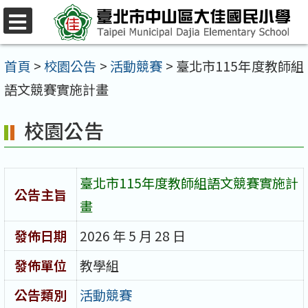
跳
至
選
單
主
首頁
>
校園公告
>
活動競賽
>
臺北市115年度教師組
要
語文競賽實施計畫
內
校園公告
容
區
臺北市115年度教師組語文競賽實施計
公告主旨
畫
發佈日期
2026 年 5 月 28 日
發佈單位
教學組
公告類別
活動競賽