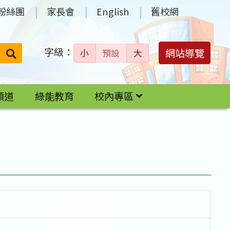
粉絲團
家長會
English
舊校網
字級：
送出
網站導覽
小
預設
大
搜
尋：
頻道
綠能教育
校內專區