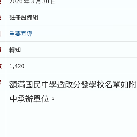
期
2026 年 3 月 30 日
位
註冊設備組
別
重要宣導
級
轉知
數
1,420
容
額滿國民中學暨改分發學校名單如附
中承辦單位。