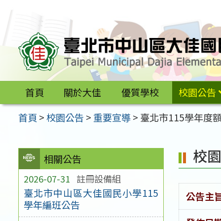
跳
至
主
要
內
容
首頁
關於大佳
優質學校
校園公告
區
首頁
>
校園公告
>
重要宣導
>
臺北市115學年度
校
相關公告
2026-07-31
註冊設備組
臺北市中山區大佳國民小學115
公告主
學年編班公告