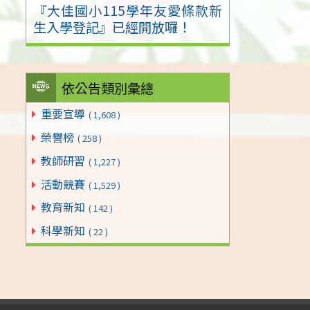
『大佳國小115學年友愛條款新
生入學登記』已經開放囉！
依公告類別彙總
重要宣導
( 1,608 )
榮譽榜
( 258 )
教師研習
( 1,227 )
活動競賽
( 1,529 )
教育新知
( 142 )
科學新知
( 22 )