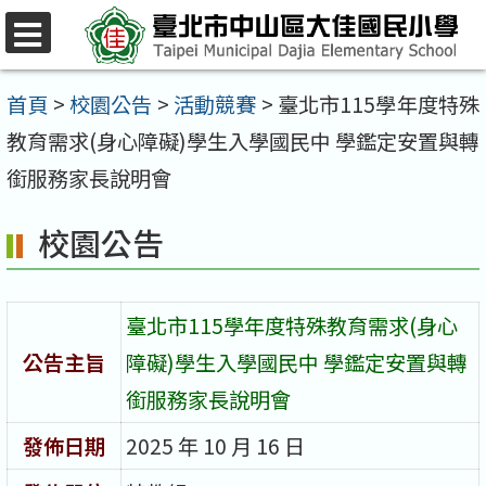
跳
至
選
單
主
首頁
>
校園公告
>
活動競賽
>
臺北市115學年度特殊
要
教育需求(身心障礙)學生入學國民中 學鑑定安置與轉
內
銜服務家長說明會
容
校園公告
區
臺北市115學年度特殊教育需求(身心
公告主旨
障礙)學生入學國民中 學鑑定安置與轉
銜服務家長說明會
發佈日期
2025 年 10 月 16 日