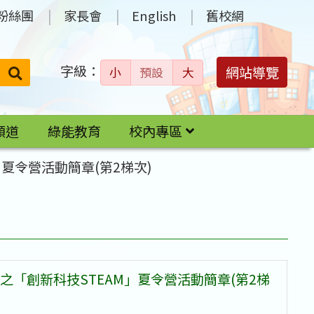
粉絲團
家長會
English
舊校網
字級：
送出
網站導覽
小
預設
大
搜
尋：
頻道
綠能教育
校內專區
夏令營活動簡章(第2梯次)
「創新科技STEAM」夏令營活動簡章(第2梯