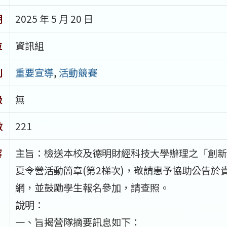
期
2025 年 5 月 20 日
位
資訊組
別
重要宣導
,
活動競賽
級
無
數
221
容
主旨：檢送本校及德明財經科技大學辦理之「創新科
夏令營活動簡章(第2梯次)，敬請惠予協助公告於
網，並鼓勵學生報名參加，請查照。
說明：
一、旨揭營隊摘要訊息如下：