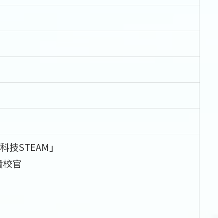
技STEAM」
貴校官