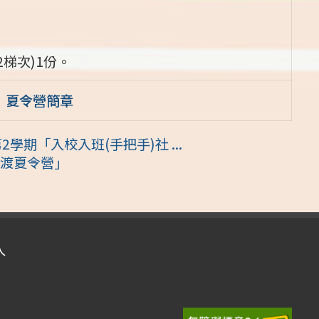
梯次)1份。
M」夏令營簡章
學期「入校入班(手把手)社 ...
年渡渡夏令營」
入