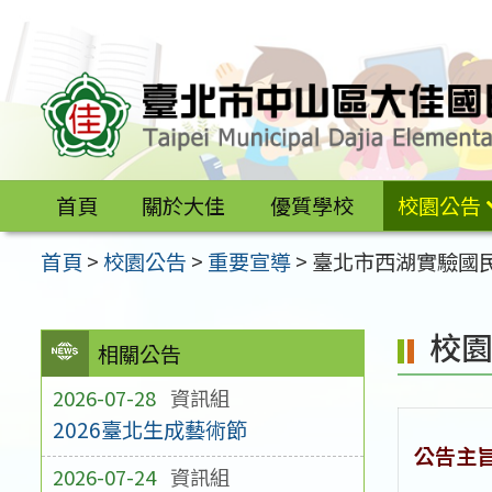
跳
至
主
要
內
容
首頁
關於大佳
優質學校
校園公告
區
首頁
>
校園公告
>
重要宣導
>
臺北市西湖實驗國民
校
相關公告
2026-07-28
資訊組
2026臺北生成藝術節
公告主
2026-07-24
資訊組