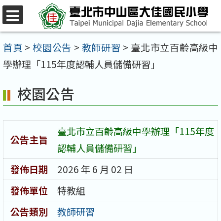
跳
至
選
單
主
首頁
>
校園公告
>
教師研習
>
臺北市立百齡高級中
要
學辦理「115年度認輔人員儲備研習」
內
校園公告
容
區
臺北市立百齡高級中學辦理「115年度
公告主旨
認輔人員儲備研習」
發佈日期
2026 年 6 月 02 日
發佈單位
特教組
公告類別
教師研習