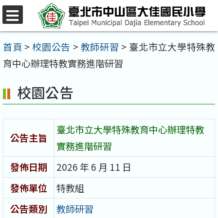
跳
至
選
單
主
首頁
>
校園公告
>
教師研習
>
臺北市立大學特殊教
要
育中心辦理特教實務進階研習
內
校園公告
容
區
臺北市立大學特殊教育中心辦理特教
公告主旨
實務進階研習
發佈日期
2026 年 6 月 11 日
發佈單位
特教組
公告類別
教師研習