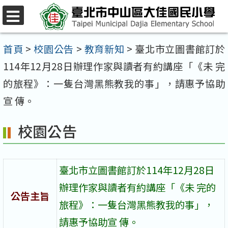
跳
至
選
單
主
首頁
>
校園公告
>
教育新知
>
臺北市立圖書館訂於
要
114年12月28日辦理作家與讀者有約講座「《未 完
內
的旅程》：一隻台灣黑熊教我的事」，請惠予協助
容
宣 傳。
區
校園公告
臺北市立圖書館訂於114年12月28日
辦理作家與讀者有約講座「《未 完的
公告主旨
旅程》：一隻台灣黑熊教我的事」，
請惠予協助宣 傳。