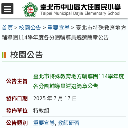
跳
至
選
單
主
首頁
>
校園公告
>
重要宣導
>
臺北市特殊教育地方
要
輔導團114學年度各分團輔導員遴選簡章公告
內
校園公告
容
區
臺北市特殊教育地方輔導團114學年度
公告主旨
各分團輔導員遴選簡章公告
發佈日期
2025 年 7 月 17 日
發佈單位
特教組
公告類別
重要宣導
,
教師研習