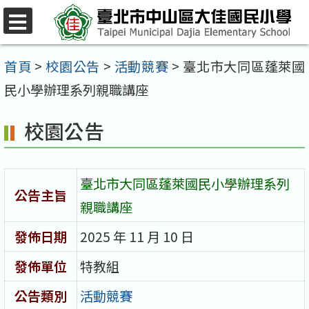
跳
至
選
單
主
首頁
>
校園公告
>
活動競賽
>
臺北市大同區蓬萊國
要
民小學辦理系列親職講座
內
校園公告
容
區
臺北市大同區蓬萊國民小學辦理系列
公告主旨
親職講座
發佈日期
2025 年 11 月 10 日
發佈單位
特教組
公告類別
活動競賽