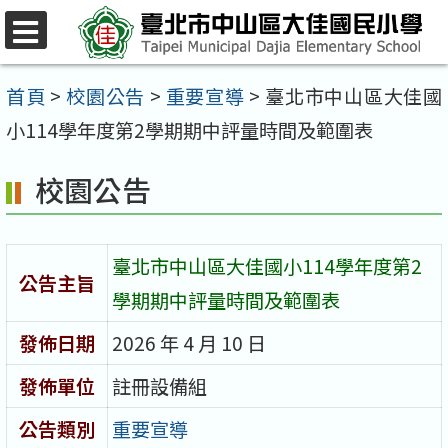
跳
至
選
單
主
首頁
>
校園公告
>
重要宣導
>
臺北市中山區大佳國
要
小114學年度第2學期期中評量時間及範圍表
內
校園公告
容
區
臺北市中山區大佳國小114學年度第2
公告主旨
學期期中評量時間及範圍表
發佈日期
2026 年 4 月 10 日
發佈單位
註冊設備組
公告類別
重要宣導