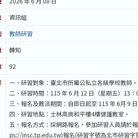
期
2026 年 6 月 08 日
位
資訊組
別
教師研習
級
轉知
數
92
容
一、研習對象：臺北市所屬公私立各級學校教師。
二、研習時間：115 年 6 月 12 日（星期五）13：0
三、報名及薦派期間：自即日起至 115 年 6月 9
四、研習地點：士林高商和平樓4樓健護教室。
五、報名方式：採網路報名，參加研習人員請於報名
ps://insc.tp.edu.tw)報名(研習字號為北市