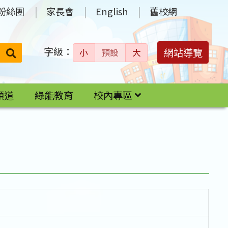
粉絲團
家長會
English
舊校網
字級：
送出
網站導覽
小
預設
大
搜
尋：
頻道
綠能教育
校內專區