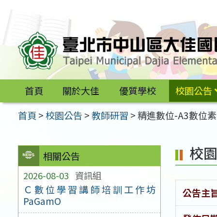
跳
至
主
要
內
容
首頁
關於大佳
優質學校
校園公告
區
首頁
>
校園公告
>
教師研習
>
精進數位-A3數位
校
相關公告
2026-08-03
資訊組
Ｃ數位學習講師培訓工作坊
公告主
PaGamO