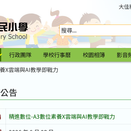
大佳
行政團隊
學校行事曆
校園相簿
影音
素養X雲端與AI教學即戰力
園公告
旨
精進數位-A3數位素養X雲端與AI教學即戰力