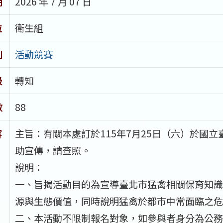
期
2026 年 7 月 07 日
位
衛生組
別
活動競賽
級
轉知
數
88
容
主旨：有關本處訂於115年7月25日（六）於國
助宣傳，請查照。
說明：
一、旨揭活動目的為宣導臺北市猛禽相關保育知識
源與生態價值，同時說明猛禽於都市中常面臨之危
二、本活動不限制報名對象，如參與者身分為公務