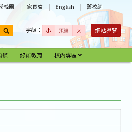
粉絲團
家長會
English
舊校網
字級：
送出
網站導覽
小
預設
大
搜
尋：
頻道
綠能教育
校內專區