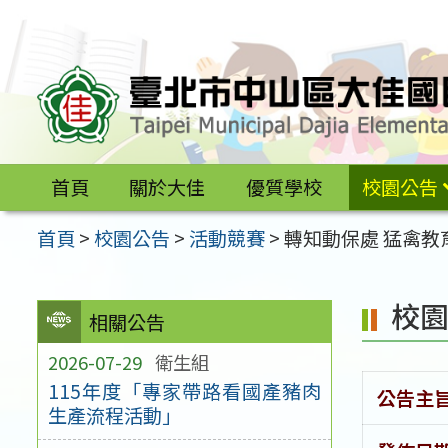
跳
至
主
要
內
容
首頁
關於大佳
優質學校
校園公告
區
首頁
>
校園公告
>
活動競賽
>
轉知動保處 猛禽教
校
相關公告
2026-07-29
衛生組
115年度「專家帶路看國產豬肉
公告主
生產流程活動」