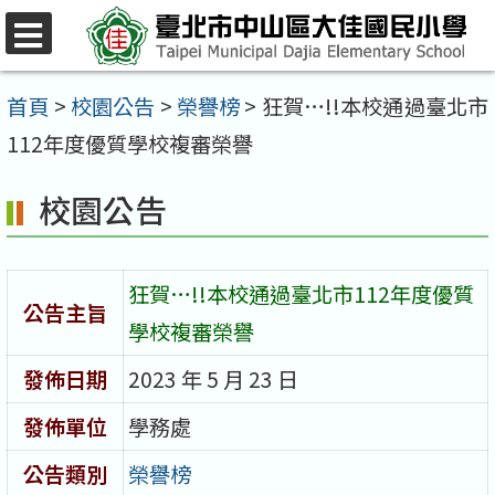
跳
至
選
單
主
首頁
>
校園公告
>
榮譽榜
>
狂賀…!!本校通過臺北市
要
112年度優質學校複審榮譽
內
校園公告
容
區
狂賀…!!本校通過臺北市112年度優質
公告主旨
學校複審榮譽
發佈日期
2023 年 5 月 23 日
發佈單位
學務處
公告類別
榮譽榜