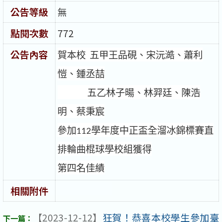
公告等級
無
點閱次數
772
公告內容
賀本校
五甲王品硯、宋沅澔、蕭利
愷、鍾丞喆
五乙林子暘、林羿廷、陳浩
明、蔡秉宸
參加
112
學年度中正盃全溜冰錦標賽直
排輪曲棍球學校組獲得
第四名佳績
相關附件
【2023-12-12】
狂賀！恭喜本校學生參加臺