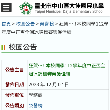
跳
至
選
單
主
首頁
>
校園公告
>
榮譽榜
>
狂賀…!!本校同學112學
要
年度中正盃全溜冰錦標賽榮獲佳績
內
校園公告
容
區
狂賀…!!本校同學112學年度中正盃全
公告主旨
溜冰錦標賽榮獲佳績
發佈日期
2023 年 12 月 07 日
發佈單位
學務處
公告類別
榮譽榜