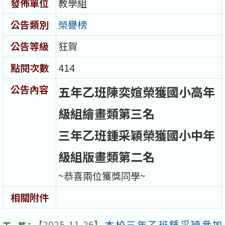
發佈單位
教學組
公告類別
榮譽榜
公告等級
狂賀
點閱次數
414
公告內容
五年乙班陳奕媗榮獲國小高年
級組繪畫類第三名
三年乙班鍾采穎榮獲國小中年
級組版畫類第二名
~恭喜兩位獲獎同學~
相關附件
【2025-11-26】
本校三年乙班鍾采穎參加