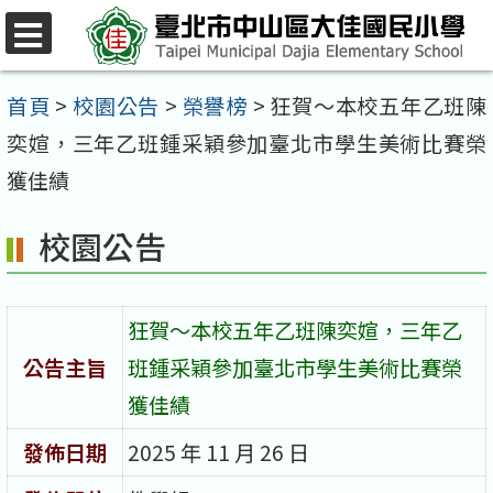
跳
至
選
單
主
首頁
>
校園公告
>
榮譽榜
>
狂賀～本校五年乙班陳
要
奕媗，三年乙班鍾采穎參加臺北市學生美術比賽榮
內
獲佳績
容
校園公告
區
狂賀～本校五年乙班陳奕媗，三年乙
公告主旨
班鍾采穎參加臺北市學生美術比賽榮
獲佳績
發佈日期
2025 年 11 月 26 日