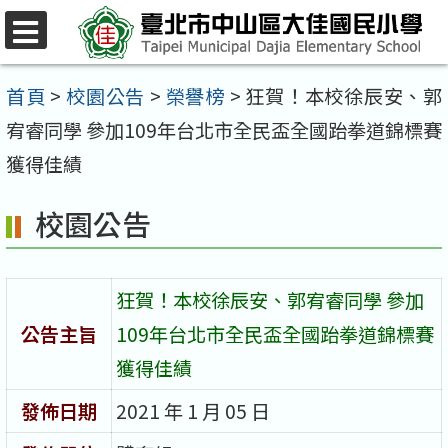
跳
至
選
單
主
首頁
>
校園公告
>
榮譽榜
>
狂賀！本校徐辰安、郭
要
宥睿同學 參加109年台北市全民盃全國跆拳道錦標賽
內
獲得佳績
容
校園公告
區
狂賀！本校徐辰安、郭宥睿同學 參加
公告主旨
109年台北市全民盃全國跆拳道錦標賽
獲得佳績
發佈日期
2021 年 1 月 05 日