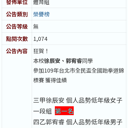
發佈單位
體育組
公告類別
榮譽榜
公告等級
無
點閱次數
1,074
公告內容
狂賀！
本校
徐辰安、郭宥睿
同學
參加109年台北市全民盃全國跆拳道錦
標賽 獲得佳績
三甲徐辰安 個人品勢低年級女子
一段組
第一名
四乙郭宥睿 個人品勢低年級男子