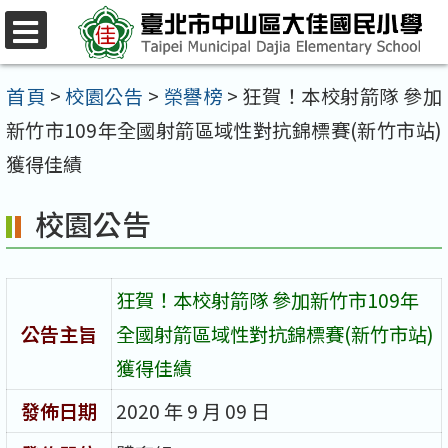
跳
至
選
單
主
首頁
>
校園公告
>
榮譽榜
>
狂賀！本校射箭隊 參加
要
新竹市109年全國射箭區域性對抗錦標賽(新竹市站)
內
獲得佳績
容
校園公告
區
狂賀！本校射箭隊 參加新竹市109年
公告主旨
全國射箭區域性對抗錦標賽(新竹市站)
獲得佳績
發佈日期
2020 年 9 月 09 日