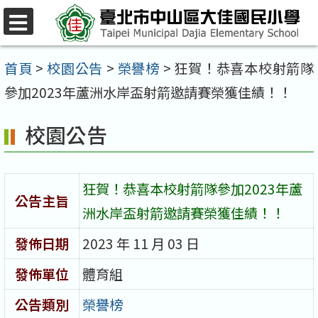
跳
至
選
單
主
首頁
>
校園公告
>
榮譽榜
>
狂賀！恭喜本校射箭隊
要
參加2023年蘆洲水岸盃射箭邀請賽榮獲佳績！！
內
校園公告
容
區
狂賀！恭喜本校射箭隊參加2023年蘆
公告主旨
洲水岸盃射箭邀請賽榮獲佳績！！
發佈日期
2023 年 11 月 03 日
發佈單位
體育組
公告類別
榮譽榜