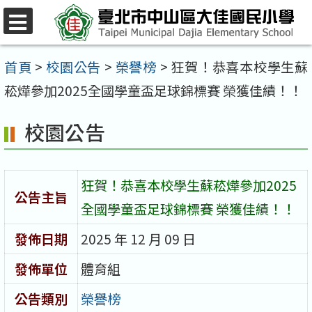
跳
至
選
單
主
首頁
>
校園公告
>
榮譽榜
>
狂賀！恭喜本校學生蘇
要
菘燁參加2025全國學童盃足球錦標賽 榮獲佳績！！
內
校園公告
容
區
狂賀！恭喜本校學生蘇菘燁參加2025
公告主旨
全國學童盃足球錦標賽 榮獲佳績！！
發佈日期
2025 年 12 月 09 日
發佈單位
體育組
公告類別
榮譽榜