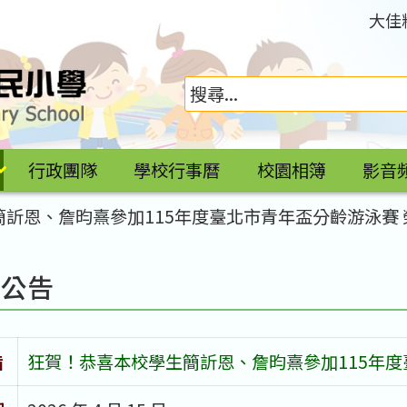
大佳
行政團隊
學校行事曆
校園相簿
影音
訢恩、詹昀熹參加115年度臺北市青年盃分齡游泳賽
園公告
旨
狂賀！恭喜本校學生簡訢恩、詹昀熹參加115年度