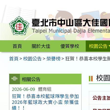
跳
至
主
要
內
容
首頁
關於大佳
優質學校
校園公告
區
首頁
>
校園公告
>
榮譽榜
>
狂賀！恭喜本校學生簡
校
相關公告
2026-06-09
體育組
狂賀！恭喜本校籃球隊學生參加
公告主
2026年籃球政大實小盃 榮獲佳
績！！