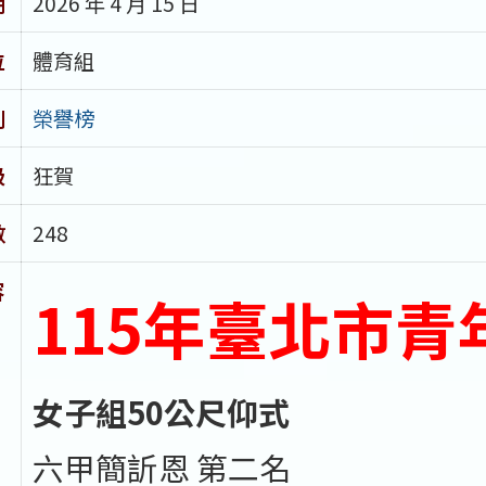
期
2026 年 4 月 15 日
位
體育組
別
榮譽榜
級
狂賀
數
248
容
115
年臺北市青
女子組
50
公尺仰式
六甲簡訢恩 第二名