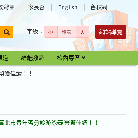
粉絲團
家長會
English
舊校網
字級：
送出
網站導覽
小
預設
大
搜
尋：
頻道
綠能教育
校內專區
 榮獲佳績！！
臺北市青年盃分齡游泳賽 榮獲佳績！！