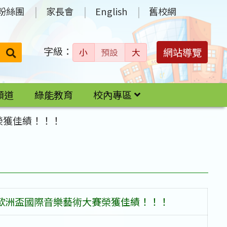
粉絲團
家長會
English
舊校網
字級：
送出
網站導覽
小
預設
大
搜
尋：
頻道
綠能教育
校內專區
榮獲佳績！！！
年歐洲盃國際音樂藝術大賽榮獲佳績！！！