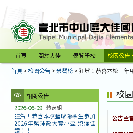
跳
至
主
要
內
容
首頁
關於大佳
優質學校
校園公告
區
首頁
>
校園公告
>
榮譽榜
>
狂賀！恭喜本校一年甲
校
相關公告
2026-06-09
體育組
狂賀！恭喜本校籃球隊學生參加
公告主
2026年籃球政大實小盃 榮獲佳
績！！