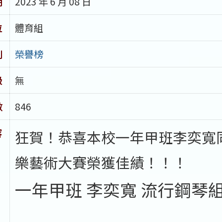
期
2023 年 6 月 08 日
位
體育組
別
榮譽榜
級
無
數
846
容
狂賀！恭喜本校一年甲班李奕寬同
樂藝術大賽榮獲佳績！！！
一年甲班 李奕寬 流行鋼琴