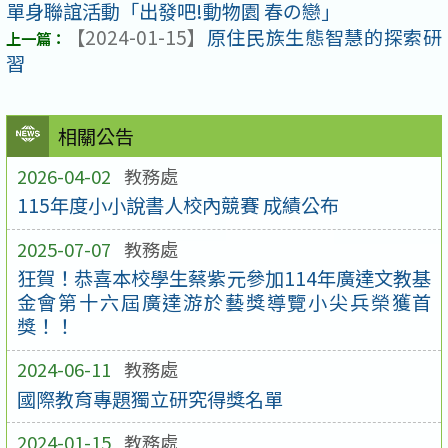
單身聯誼活動「出發吧!動物園 春の戀」
【2024-01-15】
原住民族生態智慧的探索研
習
相關公告
2026-04-02
教務處
115年度小小說書人校內競賽 成績公布
2025-07-07
教務處
狂賀！恭喜本校學生蔡紫元參加114年廣達文教基
金會第十六屆廣達游於藝獎導覽小尖兵榮獲首
獎！！
2024-06-11
教務處
國際教育專題獨立研究得獎名單
2024-01-15
教務處