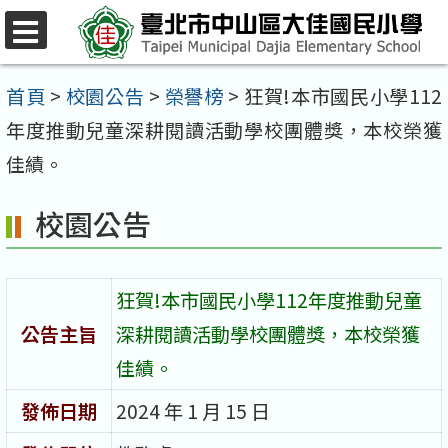
跳
至
選
單
主
首頁
>
校園公告
>
榮譽榜
>
狂賀!本市國民小學112
要
年度推動兒童深耕閱讀活動學校團體獎，本校榮獲
內
佳績。
容
校園公告
區
狂賀!本市國民小學112年度推動兒童
公告主旨
深耕閱讀活動學校團體獎，本校榮獲
佳績。
發佈日期
2024 年 1 月 15 日