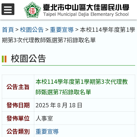
跳
至
選
單
主
首頁
>
校園公告
>
重要宣導
>
本校114學年度第1學
要
期第3次代理教師甄選第7招錄取名單
內
校園公告
容
區
本校114學年度第1學期第3次代理教
公告主旨
師甄選第7招錄取名單
發佈日期
2025 年 8 月 18 日
發佈單位
人事室
公告類別
重要宣導