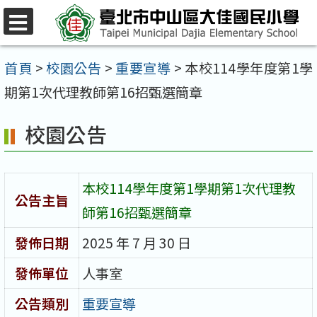
跳
至
選
單
主
首頁
>
校園公告
>
重要宣導
>
本校114學年度第1學
要
期第1次代理教師第16招甄選簡章
內
校園公告
容
區
本校114學年度第1學期第1次代理教
公告主旨
師第16招甄選簡章
發佈日期
2025 年 7 月 30 日
發佈單位
人事室
公告類別
重要宣導