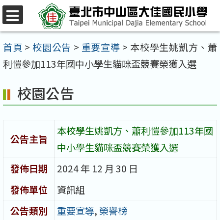
跳
至
選
單
主
首頁
>
校園公告
>
重要宣導
>
本校學生姚凱方、蕭
要
利愷參加113年國中小學生貓咪盃競賽榮獲入選
內
校園公告
容
區
本校學生姚凱方、蕭利愷參加113年國
公告主旨
中小學生貓咪盃競賽榮獲入選
發佈日期
2024 年 12 月 30 日
發佈單位
資訊組
公告類別
重要宣導
,
榮譽榜