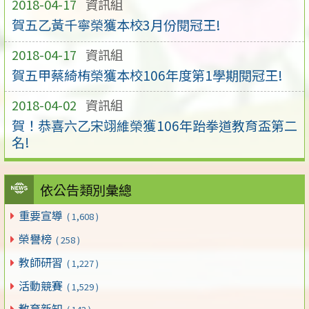
2018-04-17
資訊組
賀五乙黃千寧榮獲本校3月份閱冠王!
2018-04-17
資訊組
賀五甲蔡綺栯榮獲本校106年度第1學期閱冠王!
2018-04-02
資訊組
賀！恭喜六乙宋翊維榮獲106年跆拳道教育盃第二
名!
依公告類別彙總
重要宣導
( 1,608 )
榮譽榜
( 258 )
教師研習
( 1,227 )
活動競賽
( 1,529 )
教育新知