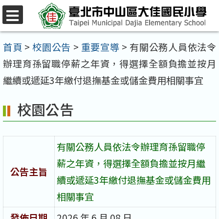
跳
至
選
單
主
首頁
>
校園公告
>
重要宣導
>
有關公務人員依法令
要
辦理育孫留職停薪之年資，得選擇全額負擔並按月
內
繼續或遞延3年繳付退撫基金或儲金費用相關事宜
容
校園公告
區
有關公務人員依法令辦理育孫留職停
薪之年資，得選擇全額負擔並按月繼
公告主旨
續或遞延3年繳付退撫基金或儲金費用
相關事宜
發佈日期
2026 年 6 月 08 日