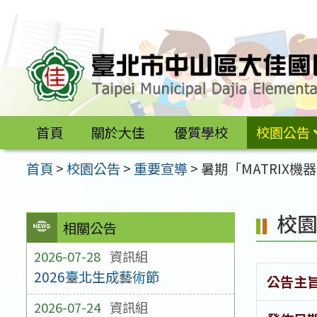
跳
至
主
要
內
容
首頁
關於大佳
優質學校
校園公告
區
首頁
>
校園公告
>
重要宣導
>
暑期「MATRIX
校
相關公告
2026-07-28
資訊組
2026臺北生成藝術節
公告主
2026-07-24
資訊組