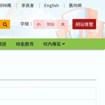
粉絲團
家長會
English
舊校網
字級：
送出
網站導覽
小
預設
大
搜
尋：
頻道
綠能教育
校內專區