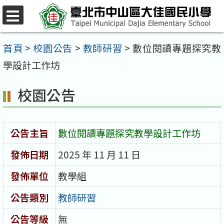
跳
至
選
單
主
首頁
>
校園公告
>
教師研習
>
數位閱讀專題探究教
要
學設計工作坊
內
校園公告
容
區
公告主旨
數位閱讀專題探究教學設計工作坊
發佈日期
2025 年 11 月 11 日
發佈單位
教學組
公告類別
教師研習
公告等級
無