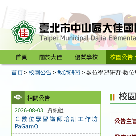
跳
至
主
要
內
容
首頁
關於大佳
優質學校
校園公告
區
首頁
>
校園公告
>
教師研習
>
數位學習研習-數位教
校
相關公告
2026-08-03
資訊組
Ｃ數位學習講師培訓工作坊
公告主
PaGamO