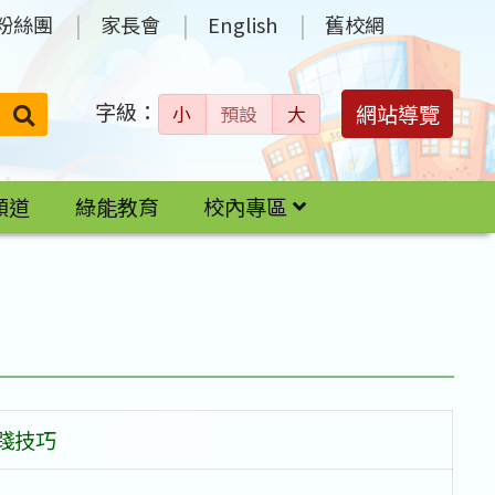
粉絲團
家長會
English
舊校網
字級：
送出
網站導覽
小
預設
大
搜
尋：
頻道
綠能教育
校內專區
實踐技巧