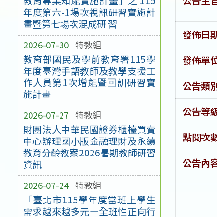
公告主
教育專業知能實施計畫」之 115
年度第六-1場次視訊研習實施計
畫暨第七場次混成研 習
發佈日
2026-07-30
特教組
教育部國民及學前教育署115學
發佈單
年度臺灣手語教師及教學支援工
作人員第1次增能暨回訓研習實
公告類
施計畫
公告等
2026-07-27
特教組
財團法人中華民國證券櫃檯買賣
點閱次
中心辦理國小版金融理財及永續
教育分齡教案2026暑期教師研習
公告內
資訊
2026-07-24
特教組
「臺北市115學年度當班上學生
需求越來越多元—全班性正向行