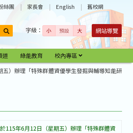
粉絲團
家長會
English
舊校網
字級：
送出
網站導覽
小
預設
大
搜
尋：
頻道
綠能教育
校內專區
星期五）辦理「特殊群體資優學生發掘與輔導知能研
115年6月12日（星期五）辦理「特殊群體資