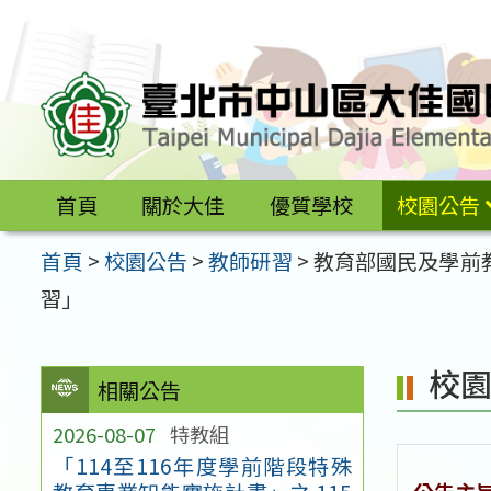
跳
至
主
要
內
容
首頁
關於大佳
優質學校
校園公告
區
首頁
>
校園公告
>
教師研習
>
教育部國民及學前
習」
校
相關公告
2026-08-07
特教組
「114至116年度學前階段特殊