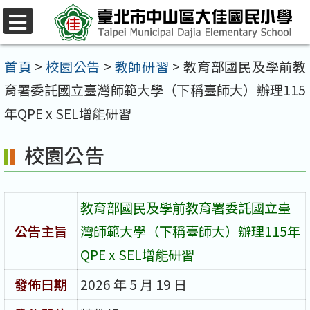
跳
至
選
單
主
首頁
>
校園公告
>
教師研習
>
教育部國民及學前教
要
育署委託國立臺灣師範大學（下稱臺師大）辦理115
內
年QPE x SEL增能研習
容
校園公告
區
教育部國民及學前教育署委託國立臺
公告主旨
灣師範大學（下稱臺師大）辦理115年
QPE x SEL增能研習
發佈日期
2026 年 5 月 19 日