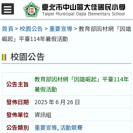
跳
至
選
單
主
首頁
>
校園公告
>
重要宣導
>
教育部因材網「因雄
要
崛起」平臺114年暑假活動
內
校園公告
容
區
教育部因材網「因雄崛起」平臺114年
公告主旨
暑假活動
發佈日期
2025 年 6 月 26 日
發佈單位
資訊組
公告類別
重要宣導
,
活動競賽