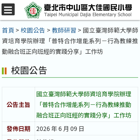
跳
至
選
單
主
首頁
>
校園公告
>
教師研習
>
國立臺灣師範大學師
要
資培育學院辦理「普特合作增能系列－行為教練推
內
動融合班正向班經的實踐分享」工作坊
容
校園公告
區
國立臺灣師範大學師資培育學院辦理
公告主旨
「普特合作增能系列－行為教練推動
融合班正向班經的實踐分享」工作坊
發佈日期
2026 年 6 月 09 日