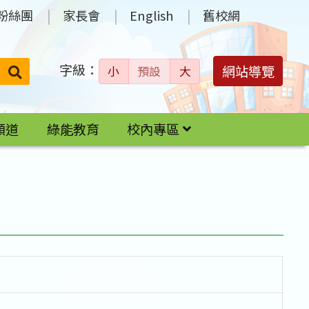
粉絲團
家長會
English
舊校網
字級：
送出
網站導覽
小
預設
大
搜
尋：
頻道
綠能教育
校內專區