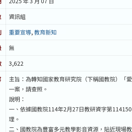
期
2025 年 3 月 07 日
位
資訊組
別
重要宣導
,
教育新知
級
無
數
3,622
容
主旨：為轉知國家教育研究院（下稱國教院）「愛
一案，請查照。
說明：
一、依據國教院114年2月27日教研資字第114150
理。
二、國教院為豐富多元教學影音資源，貼近現場教