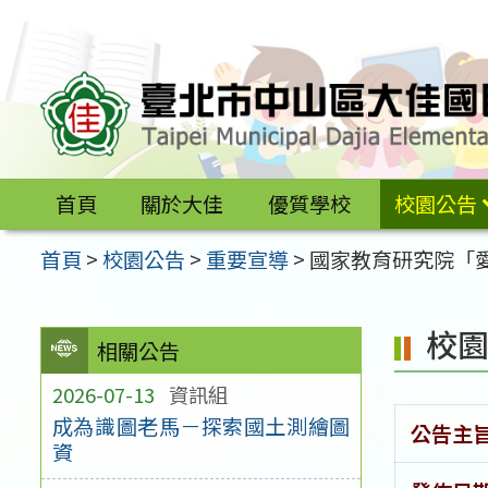
跳
至
主
要
內
容
首頁
關於大佳
優質學校
校園公告
區
首頁
>
校園公告
>
重要宣導
>
國家教育研究院「
校
相關公告
2026-07-13
資訊組
成為識圖老馬－探索國土測繪圖
公告主
資