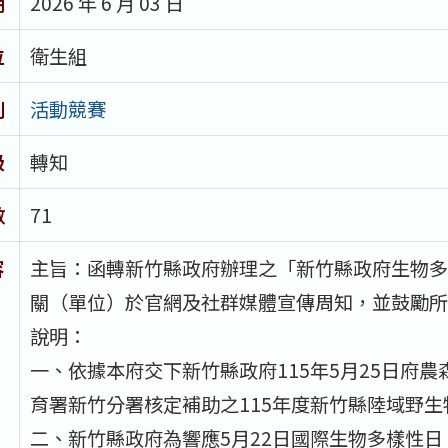
期
2026 年 6 月 03 日
位
衛生組
別
活動競賽
級
轉知
數
71
容
主旨：函轉新竹縣政府辦理之「新竹縣政府生物多
關（單位）於官網及社群媒體宣傳周知，並鼓勵所
說明：
一、依據本府交下新竹縣政府115年5月25日府農森
育署新竹分署核定補助之115年度新竹縣陸域野
二、新竹縣政府為響應5月22日國際生物多樣性日