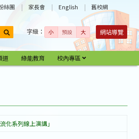
粉絲團
家長會
English
舊校網
字級：
送出
網站導覽
小
預設
大
搜
尋：
頻道
綠能教育
校內專區
流化系列線上演講」