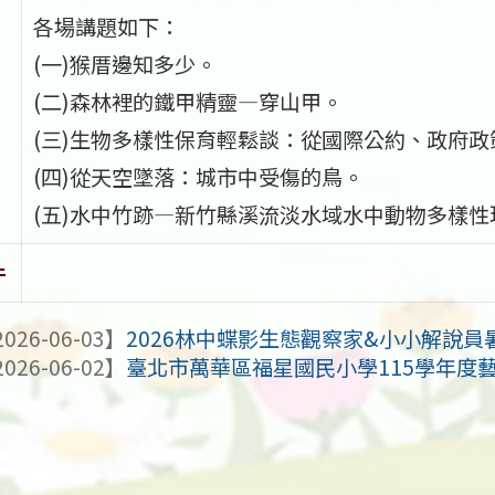
各場講題如下：
(一)猴厝邊知多少。
(二)森林裡的鐵甲精靈—穿山甲。
(三)生物多樣性保育輕鬆談：從國際公約、政府
(四)從天空墜落：城市中受傷的鳥。
(五)水中竹跡—新竹縣溪流淡水域水中動物多樣性
件
026-06-03】
2026林中蝶影生態觀察家&小小解說員
026-06-02】
臺北市萬華區福星國民小學115學年度