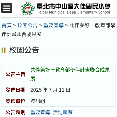
跳
至
選
單
主
首頁
>
校園公告
>
重要宣導
>
共伴美好－教育部學
要
伴計畫聯合成果展
內
校園公告
容
區
共伴美好－教育部學伴計畫聯合成果
公告主旨
展
發佈日期
2025 年 7 月 11 日
發佈單位
資訊組
公告類別
重要宣導
,
活動競賽