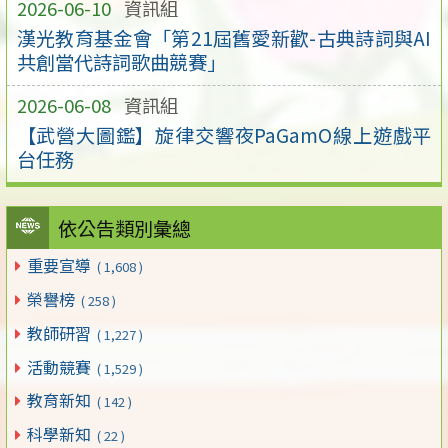
2026-06-10
資訊組
漢光教育基金會「第21屆舊愛新歡-古典詩詞與AI
共創當代詩詞歌曲競賽」
2026-06-08
資訊組
【武營大圖鑑】旋律交響夜PaGamO線上遊戲平
台任務
依公告類別彙總
重要宣導
( 1,608 )
榮譽榜
( 258 )
教師研習
( 1,227 )
活動競賽
( 1,529 )
教育新知
( 142 )
科學新知
( 22 )