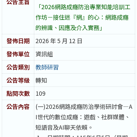
公告主旨
「2026網路成癮防治專業知能培訓工
作坊－接住迷『網』的心：網路成癮
的辨識、因應及介入實務」
發佈日期
2026 年 5 月 12 日
發佈單位
資訊組
公告類別
教師研習
公告等級
轉知
點閱次數
109
公告內容
(一)2026網路成癮防治學術研討會—A
I世代的數位成癮：遊戲、社群媒體、
短語音及AI聊天依賴。