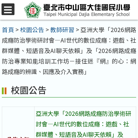
跳
至
選
單
主
首頁
>
校園公告
>
教師研習
>
亞洲大學「2026網路
要
成癮防治學術研討會—AI世代的數位成癮：遊戲、社
內
群媒體、短語音及AI聊天依賴」及「2026網路成癮
容
防治專業知能培訓工作坊－接住迷『網』的心：網
區
路成癮的辨識、因應及介入實務」
校園公告
亞洲大學「2026網路成癮防治學術研
討會—AI世代的數位成癮：遊戲、社
群媒體、短語音及AI聊天依賴」及