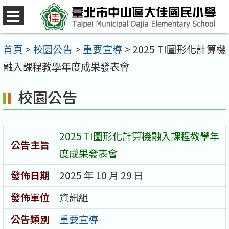
跳
至
選
單
主
首頁
>
校園公告
>
重要宣導
>
2025 TI圖形化計算機
要
融入課程教學年度成果發表會​
內
校園公告
容
區
2025 TI圖形化計算機融入課程教學年
公告主旨
度成果發表會​
發佈日期
2025 年 10 月 29 日
發佈單位
資訊組
公告類別
重要宣導