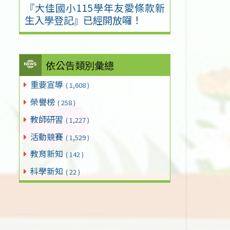
『大佳國小115學年友愛條款新
生入學登記』已經開放囉！
依公告類別彙總
重要宣導
( 1,608 )
榮譽榜
( 258 )
教師研習
( 1,227 )
活動競賽
( 1,529 )
教育新知
( 142 )
科學新知
( 22 )