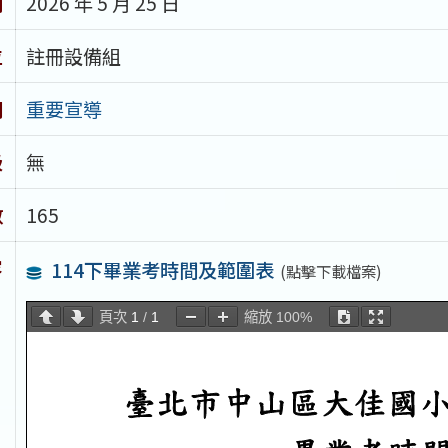
期
2026 年 5 月 25 日
位
註冊設備組
別
重要宣導
級
無
數
165
容
114下畢業考時間及範圍表
(點擊下載檔案)
頁次
1
/
1
縮放
100%