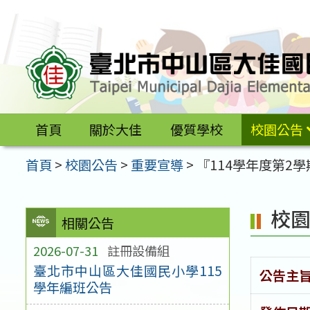
跳
至
主
要
內
容
首頁
關於大佳
優質學校
校園公告
區
首頁
>
校園公告
>
重要宣導
>
『114學年度第2
校
相關公告
2026-07-31
註冊設備組
臺北市中山區大佳國民小學115
公告主
學年編班公告