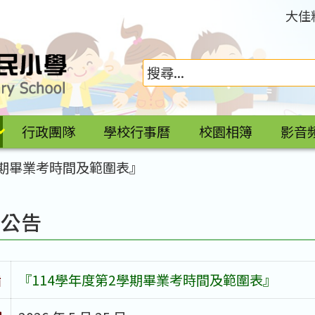
大佳
行政團隊
學校行事曆
校園相簿
影音
學期畢業考時間及範圍表』
園公告
旨
『114學年度第2學期畢業考時間及範圍表』