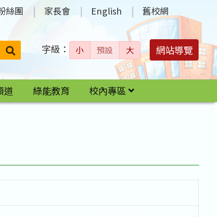
粉絲團
家長會
English
舊校網
字級：
送出
網站導覽
小
預設
大
搜
尋：
頻道
綠能教育
校內專區