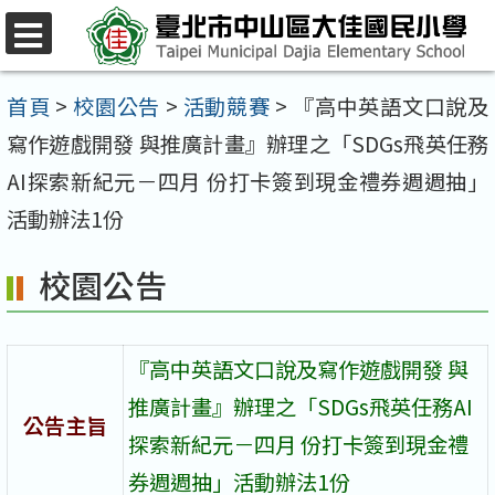
跳
至
選
單
主
首頁
>
校園公告
>
活動競賽
>
『高中英語文口說及
要
寫作遊戲開發 與推廣計畫』辦理之「SDGs飛英任務
內
AI探索新紀元－四月 份打卡簽到現金禮券週週抽」
容
活動辦法1份
區
校園公告
『高中英語文口說及寫作遊戲開發 與
推廣計畫』辦理之「SDGs飛英任務AI
公告主旨
探索新紀元－四月 份打卡簽到現金禮
券週週抽」活動辦法1份